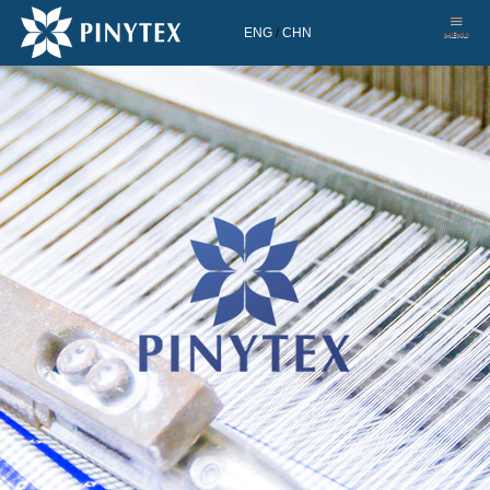
ENG
/
CHN