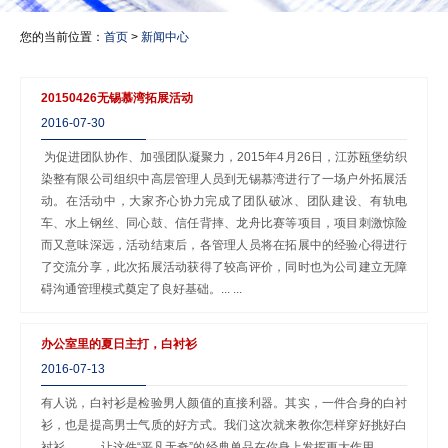
您的当前位置：
首页
>
新闻中心
20150426无锡慕湾拓展活动
2016-07-30
为促进团队协作、加强团队凝聚力，2015年4月26日，江苏瓯堡纺织
染整有限公司组织中高层管理人员到无锡慕湾进行了一场户外拓展活
动。在活动中，大家齐心协力完成了团队破冰、团队建设、有轨电
车、水上钢丝、同心鼓、信任背摔、龙舟比赛等项目，项目刺激惊险
而又意味深远，活动结束后，各管理人员将在拓展中的经验心得进行
了交流分享，此次拓展活动获得了较高评价，同时也为公司建立无障
碍沟通管理模式奠定了良好基础。... ...
办公室里的夏日主打，白衬衫
2016-07-13
有人说，白衬衫是检验男人颜值的直接利器。其实，一件合身的白衬
衫，也是提高男士气质的好方式。我们这次就来教你怎样穿好挑好白
衬衫……，让这件“平凡无奇”的经典单品在你身上发挥更大作用……...