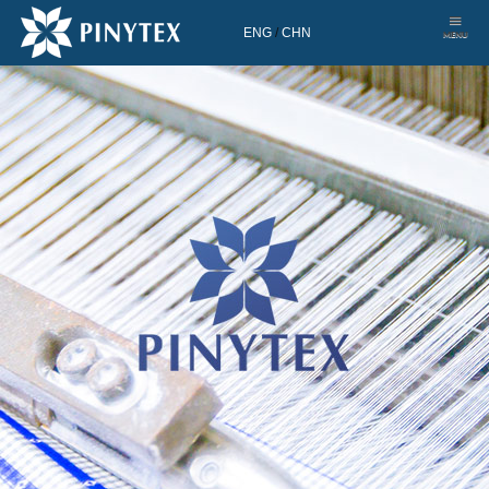
ENG
/
CHN